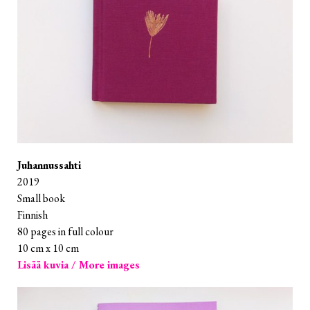
Juhannussahti
2019
Small book
Finnish
80 pages in full colour
10 cm x 10 cm
Lisää kuvia / More images